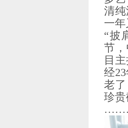
清纯
一年
“披
节，
目主
经2
老了
珍贵
……