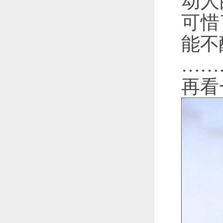
动人
可惜
能不
……
再看