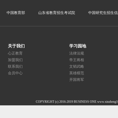
中国教育部
山东省教育招生考试院
中国研究生招生信
关于我们
学习园地
心正教育
法律法规
加盟我们
帝王将相
联系我们
文韬武略
会员中心
英雄模范
开国将军
COPYRIGHT (c) 2016-2019 BUSINESS ONE www.xi