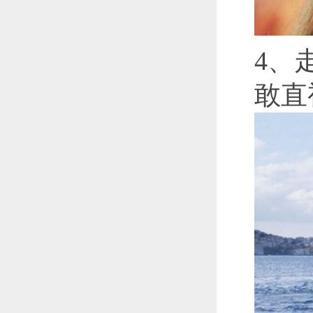
4、
敢直