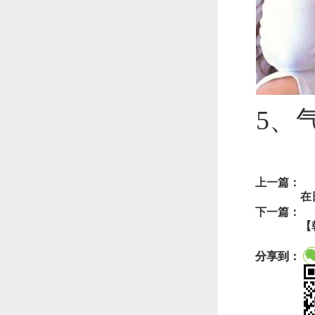
5、
上一篇：
在
下一篇：
【
分享到：