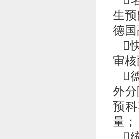

生预
德国

审核

外分
预科
量；
