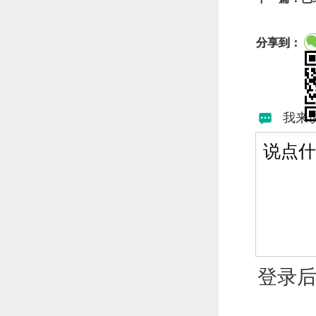
下一篇：已
分享到：
我来
登录