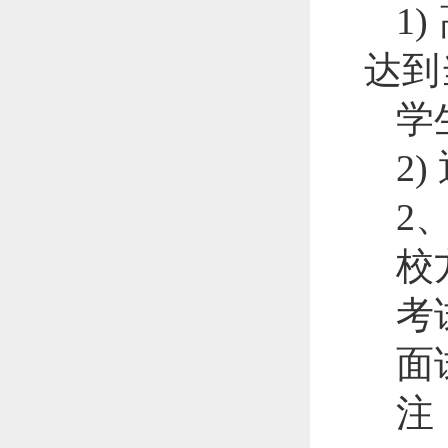
1
达到
学
2
2
校
考
面
注