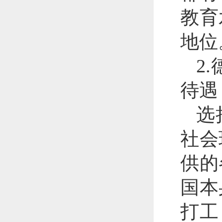
教育
地位
2
待遇
选
社会
供的
国本
打工