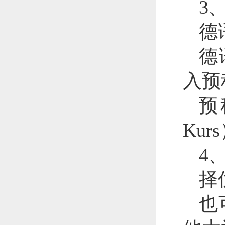
3
德
德
入预
预
Kur
4
择
也