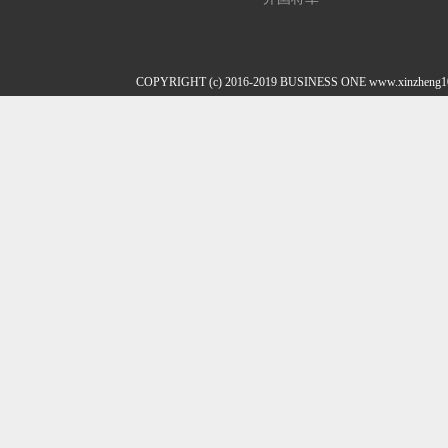
COPYRIGHT (c) 2016-2019 BUSINESS ONE www.xi