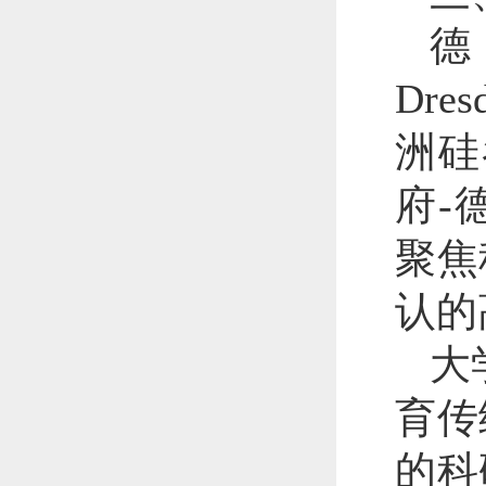
德
Dre
洲硅
府-
聚焦
认的
大
育传
的科