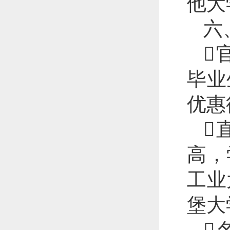
他大
六

毕业
优惠

高，
工业
堡大