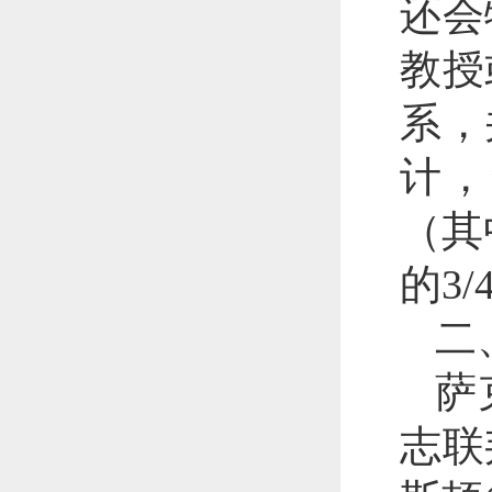
还会
教授
系，
计，
（其
的3
二
萨
志联