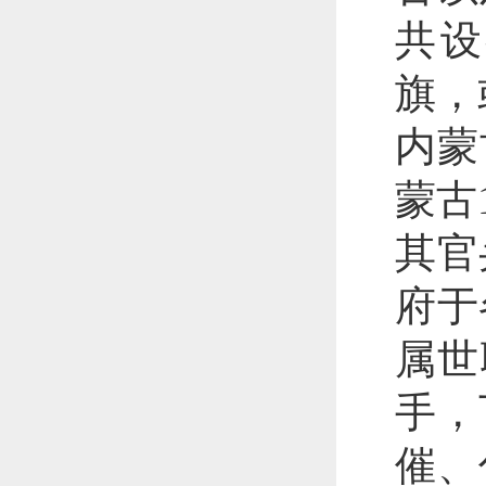
共设
旗，
内蒙
蒙古
其官
府于
属世
手，
催、