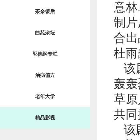
意林
茶余饭后
制片
曲苑杂坛
合出
杜雨
郭德纲专栏
该
治病偏方
轰轰
草原
老年大学
共同
精品影视
该