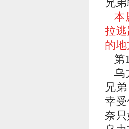
兄弟
本
拉逃
的地
第
乌
兄弟
幸受
奈只