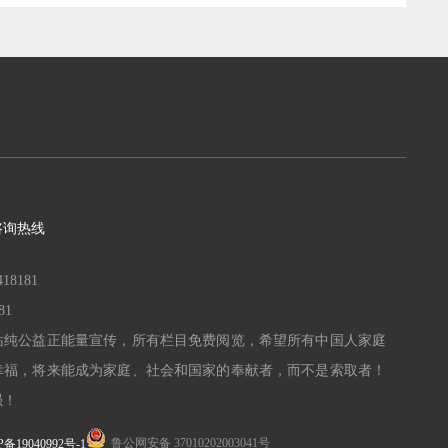
咨询热线
18181
81
站纯公益正能量宣传，所有栏目免费阅览，
希望所有中国人家庭
幸福，将来能成为家庭、社会和国家的奉献者，而不是索取者！
强！
鲁公网安备 37010202003041号
P备19040992号-1