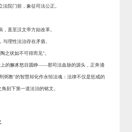
立法院门前，象征司法公正。
病，直至汉文帝方始改革。
，与理性法治存在矛盾。
陶之状如不可得而见"。
上的獬豸怒目圆睁——那司法血脉的源头，正奔涌
刑弼教"的智慧却化作永恒法魂：法律不仅是惩戒的
之角刻下第一道法治的铭文。
之