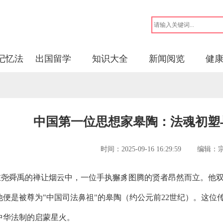
记忆法
出国留学
知识大全
新闻阅览
健
中国第一位思想家皋陶：法魂初塑
时间：2025-09-16 16:29:59 
舜禹的禅让烟云中，一位手执獬豸图腾的贤者昂然而立。他双
他便是被尊为"中国司法鼻祖"的皋陶（约公元前22世纪）。这
中华法制的启蒙星火。