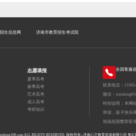
招生信息网
济南市教育招生考试院
全国客服
志愿填报
夏季高考
联系电话：133054
春季高考
艺术高考
微信：xinzheng81
成人高考
特别说明：本网
考研知识
和谐，孩子快乐
祝福祖国繁荣富
www.xinzheng100.com ALL RIGHTS RESERVED. 版权所有--济南心正教育咨询有限公司
鲁IC