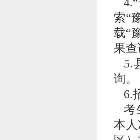
4
索“
载“
果查
5
询。
6
考
本人