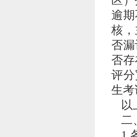
区）
逾期
核，
否漏
否存
评分
生考
以
二
1