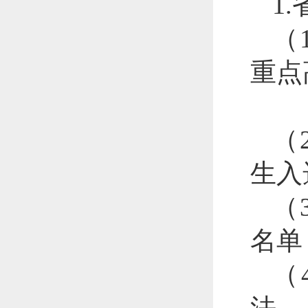
1
（
重点
（
生入
（
名单
（