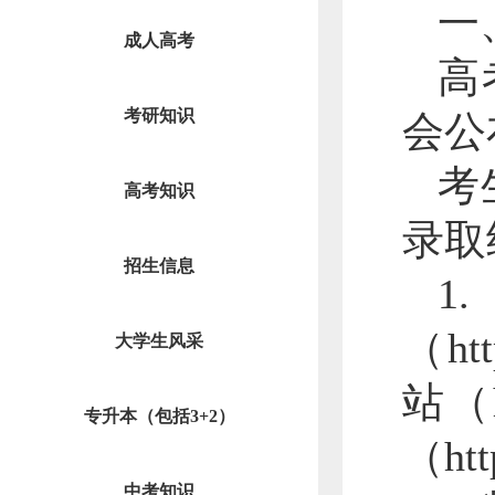
一
成人高考
高
考研知识
会公
考
高考知识
录取
招生信息
（ht
大学生风采
站（h
专升本（包括3+2）
（htt
中考知识