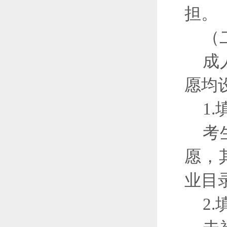
担。
（
成
愿均
1
考
愿，
业目
2