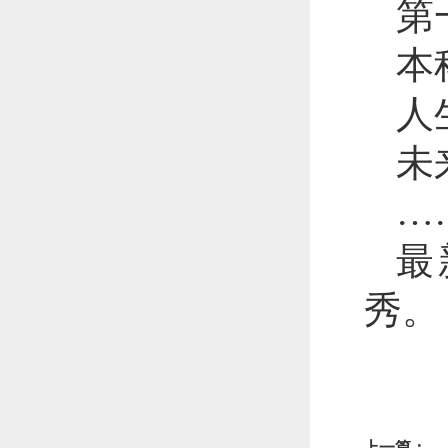
第
本
人
未
…
最
秀。