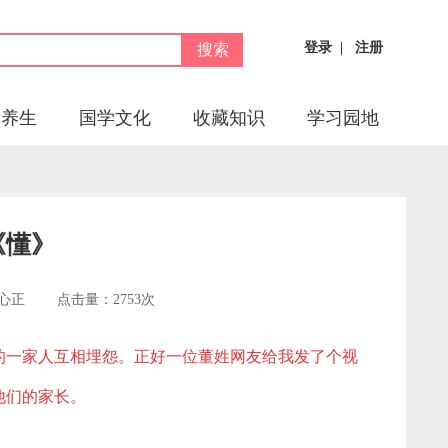
登录
|
注册
搜索
康养生
国学文化
收藏知识
学习园地
《懂》
辑：陈心正 点击量：2753次
的一家人互相埋怨。正好一位董姓网友给我发了个视
他们的家长。